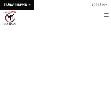
TRÄNARGRUPPEN
LOGGA IN
HEM
NYHETER
KALENDER
TRUPPEN
BILDGALLERI
DOKUMENT
KONTAKT