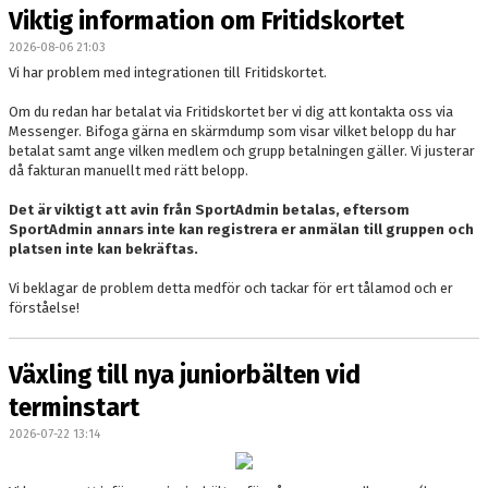
Viktig information om Fritidskortet
2026-08-06 21:03
Vi har problem med integrationen till Fritidskortet.
Om du redan har betalat via Fritidskortet ber vi dig att kontakta oss via
Messenger. Bifoga gärna en skärmdump som visar vilket belopp du har
betalat samt ange vilken medlem och grupp betalningen gäller. Vi justerar
då fakturan manuellt med rätt belopp.
Det är viktigt att avin från SportAdmin betalas, eftersom
SportAdmin annars inte kan registrera er anmälan till gruppen och
platsen inte kan bekräftas.
Vi beklagar de problem detta medför och tackar för ert tålamod och er
förståelse!
Växling till nya juniorbälten vid
terminstart
2026-07-22 13:14