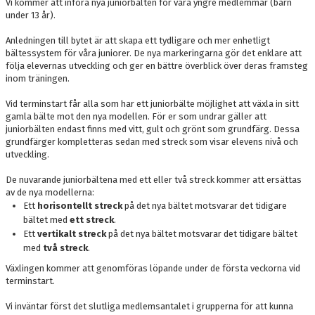
Vi kommer att införa nya juniorbälten för våra yngre medlemmar (barn
under 13 år).
Anledningen till bytet är att skapa ett tydligare och mer enhetligt
bältessystem för våra juniorer. De nya markeringarna gör det enklare att
följa elevernas utveckling och ger en bättre överblick över deras framsteg
inom träningen.
Vid terminstart får alla som har ett juniorbälte möjlighet att växla in sitt
gamla bälte mot den nya modellen. För er som undrar gäller att
juniorbälten endast finns med vitt, gult och grönt som grundfärg. Dessa
grundfärger kompletteras sedan med streck som visar elevens nivå och
utveckling.
De nuvarande juniorbältena med ett eller två streck kommer att ersättas
av de nya modellerna:
Ett
horisontellt streck
på det nya bältet motsvarar det tidigare
bältet med
ett streck
.
Ett
vertikalt streck
på det nya bältet motsvarar det tidigare bältet
med
två streck
.
Växlingen kommer att genomföras löpande under de första veckorna vid
terminstart.
Vi inväntar först det slutliga medlemsantalet i grupperna för att kunna