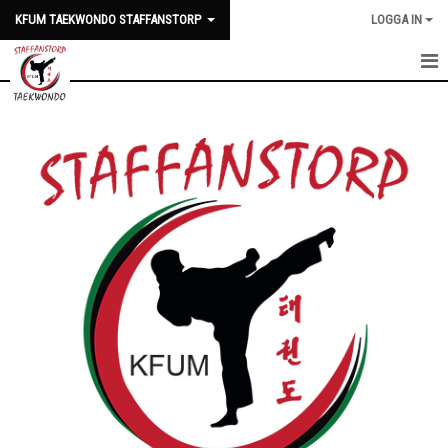
KFUM TAEKWONDO STAFFANSTORP
LOGGA IN
HEM
OM OSS
OM TAEKWONDO
INSTRUKTÖRERNA
BÖRJA TRÄNA
TRÄNINGSTIDER
GALLERI
NYHETER
STYRELSEN