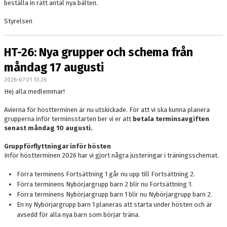
beställa in rätt antal nya bälten.
Styrelsen
HT-26: Nya grupper och schema från
måndag 17 augusti
2026-07-21 13:26
Hej alla medlemmar!
Avierna för höstterminen är nu utskickade. För att vi ska kunna planera
grupperna inför terminsstarten ber vi er att
betala terminsavgiften
senast måndag 10 augusti.
Gruppförflyttningar inför hösten
Inför höstterminen 2026 har vi gjort några justeringar i träningsschemat.
Förra terminens Fortsättning 1 går nu upp till Fortsättning 2.
Förra terminens Nybörjargrupp barn 2 blir nu Fortsättning 1.
Förra terminens Nybörjargrupp barn 1 blir nu Nybörjargrupp barn 2.
En ny Nybörjargrupp barn 1 planeras att starta under hösten och är
avsedd för alla nya barn som börjar träna.